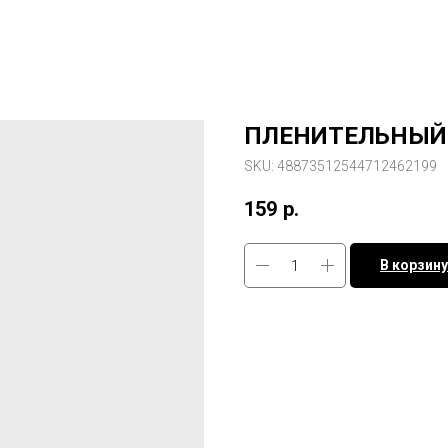
ПЛЕНИТЕЛЬНЫЙ А
SKU:
48873512544712462199
159
р.
В корзину