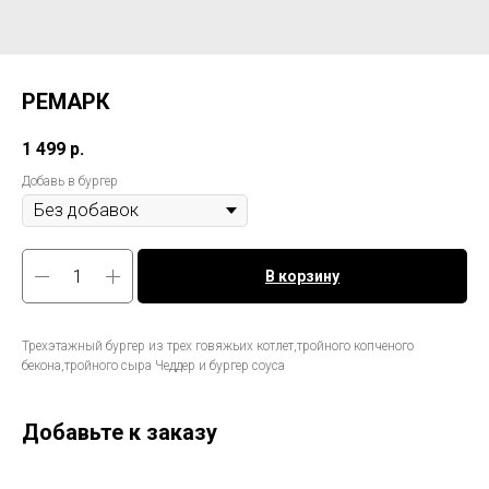
РЕМАРК
1 499
р.
Добавь в бургер
В корзину
Трехэтажный бургер из трех говяжьих котлет,тройного копченого
бекона,тройного сыра Чеддер и бургер соуса
Добавьте к заказу