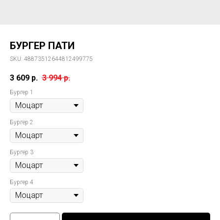
БУРГЕР ПАТИ
SKU:
48873512644812499775
3 609
р.
3 994
р.
Бургер 1
Бургер 2
Бургер 3
Бургер 4