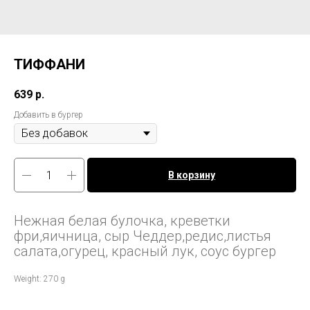
ТИФФАНИ
639
р.
Добавить в бургер
В корзину
Нежная белая булочка, креветки
фри,яичница, сыр Чеддер,редис,листья
салата,огурец, красный лук, соус бургер
Weight: 270 g